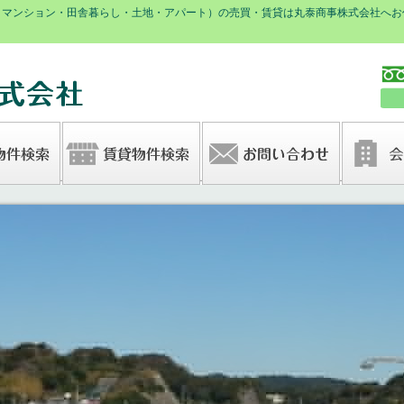
・マンション・田舎暮らし・土地・アパート）の売買・賃貸は丸泰商事株式会社へお