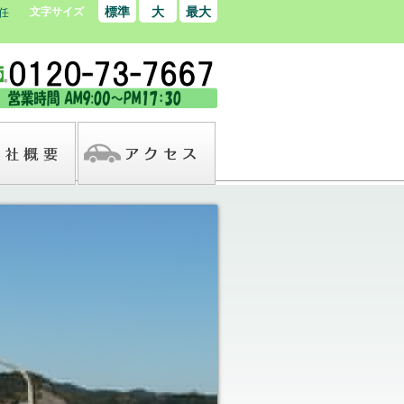
標準
大
最大
文字サイズ
任