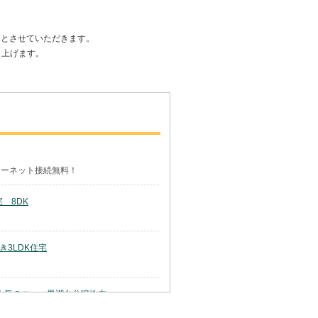
みとさせていただきます。
上げます。
ターネット接続無料！
 8DK
3LDK住宅
 人気のニュー黒潮台分譲地内
住・別荘どちらでも！