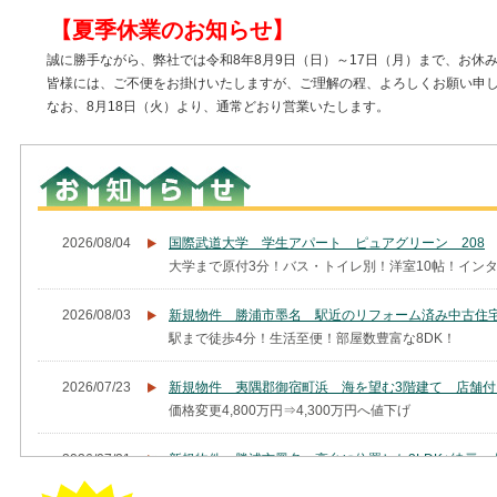
【夏季休業のお知らせ】
誠に勝手ながら、弊社では令和8年8月9日（日）～17日（月）まで、お休
皆様には、ご不便をお掛けいたしますが、ご理解の程、よろしくお願い申し
なお、8月18日（火）より、通常どおり営業いたします。
2026/08/04
国際武道大学 学生アパート ピュアグリーン 208
大学まで原付3分！バス・トイレ別！洋室10帖！イン
2026/08/03
新規物件 勝浦市墨名 駅近のリフォーム済み中古住宅
駅まで徒歩4分！生活至便！部屋数豊富な8DK！
2026/07/23
新規物件 夷隅郡御宿町浜 海を望む3階建て 店舗付き
価格変更4,800万円⇒4,300万円へ値下げ
2026/07/21
新規物件 勝浦市墨名 高台に位置した3LDK+納戸
東南の角地！海抜約35ｍの高いに建つ3LDK住宅！定